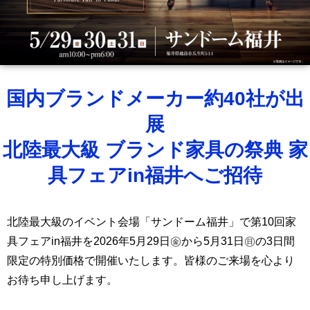
国内ブランドメーカー約40社が出
展
北陸最大級 ブランド家具の祭典 家
具フェアin福井へご招待
北陸最大級のイベント会場「サンドーム福井」で第10
回家
具フェアin福井を2026年5月29日㊎から5月31日㊐の3日間
限定の特別価格で開催いたします。皆様のご来場を心より
お待ち申し上げます。